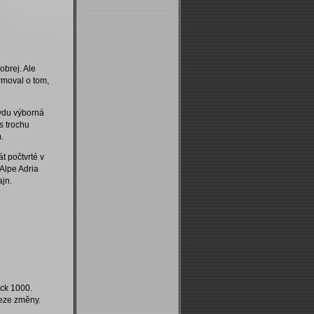
obrej. Ale
ormoval o tom,
avdu výborná
s trochu
.
át počtvrté v
 Alpe Adria
ajn.
ock 1000.
beze změny.