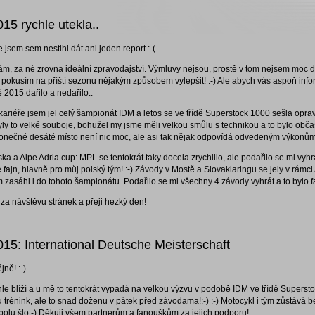
15 rychle utekla..
 jsem sem nestihl dát ani jeden report :-(
m, za né zrovna ideální zpravodajství. Výmluvy nejsou, prostě v tom nejsem moc d
 to pokusím na příští sezonu nějakým způsobem vylepšit! :-) Ale abych vás aspoň inf
 2015 dařilo a nedařilo..
kariéře jsem jel celý šampionát IDM a letos se ve třídě Superstock 1000 sešla opr
ly to velké souboje, bohužel my jsme měli velkou smůlu s technikou a to bylo obča
Konečné desáté místo není nic moc, ale asi tak nějak odpovídá odvedeným výkonům
ska a Alpe Adria cup: MPL se tentokrát taky docela zrychlilo, ale podařilo se mi vyhr
 je fajn, hlavně pro můj polský tým! :-) Závody v Mostě a Slovakiaringu se jely v rámci
m zasáhl i do tohoto šampionátu. Podařilo se mi všechny 4 závody vyhrát a to bylo f
 za návštěvu stránek a přeji hezký den!
15: International Deutsche Meisterschaft
ně! :-)
le blíží a u mě to tentokrát vypadá na velkou výzvu v podobě IDM ve třídě Superst
u trénink, ale to snad doženu v pátek před závodama!:-) :-) Motocykl i tým zůstává 
polu šlo:-) Děkuji všem partnerům a fanouškům za jejich podporu!