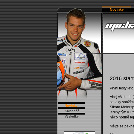
Novinky
2016 start
První testy let
Ahoj všichni! :
se taky snažím
Novinky
Sikora Motorsp
Kalendář
jediný tým v l
Výsledky
něco hodně lepi
Mějte se pěkně 