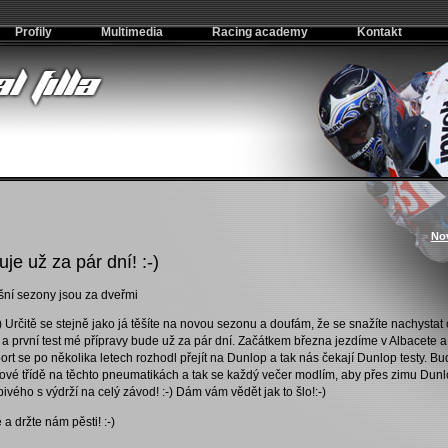
Profily
Multimedia
Racing academy
Kontakt
>
No
uje už za pár dní! :-)
ošní sezony jsou za dveřmi
-) Určitě se stejně jako já těšíte na novou sezonu a doufám, že se snažíte nachystat
 a první test mé přípravy bude už za pár dní. Začátkem března jezdíme v Albacete 
ort se po několika letech rozhodl přejít na Dunlop a tak nás čekají Dunlop testy. B
itrové třídě na těchto pneumatikách a tak se každý večer modlím, aby přes zimu Dun
vého s výdrží na celý závod! :-) Dám vám vědět jak to šlo!:-)
a držte nám pěsti! :-)