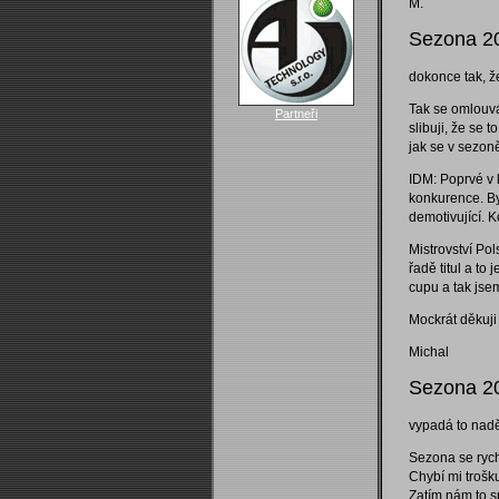
M.
Sezona 20
dokonce tak, že
Tak se omlouvá
Partneři
slibuji, že se
jak se v sezoně
IDM: Poprvé v 
konkurence. By
demotivující. 
Mistrovství Pol
řadě titul a to
cupu a tak jse
Mockrát děkuji
Michal
Sezona 20
vypadá to naděj
Sezona se rych
Chybí mi trošk
Zatím nám to s