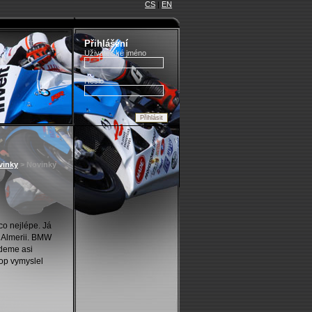
CS
|
EN
Přihlášení
Uživatelské jméno
Heslo
vinky
>
Novinky
 co nejlépe. Já
a Almerii. BMW
udeme asi
lop vymyslel