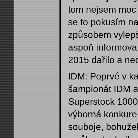
tom nejsem moc do
se to pokusím na
způsobem vylepši
aspoň informoval
2015 dařilo a ned
IDM: Poprvé v kar
šampionát IDM a 
Superstock 1000
výborná konkuren
souboje, bohužel