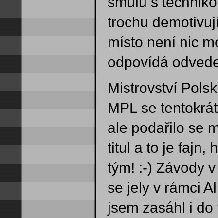
smůlu s techniko
trochu demotivuj
místo není nic mo
odpovídá odved
Mistrovství Polsk
MPL se tentokrát 
ale podařilo se m
titul a to je fajn
tým! :-) Závody 
se jely v rámci A
jsem zasáhl i do