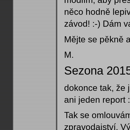
něco hodně lepiv
závod! :-) Dám vá
Mějte se pěkně a 
M.
Sezona 2015 
dokonce tak, že 
ani jeden report :
Tak se omlouvám,
zpravodajství. V