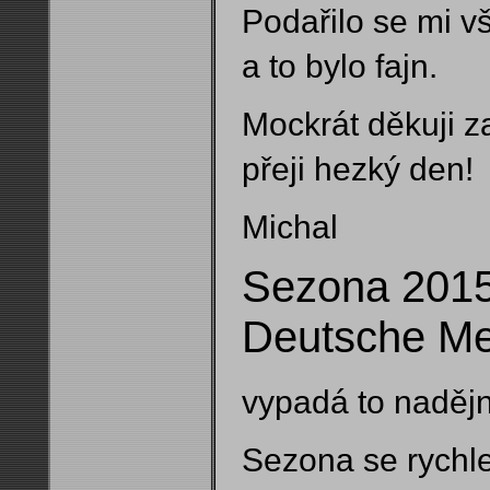
Podařilo se mi v
a to bylo fajn.
Mockrát děkuji z
přeji hezký den!
Michal
Sezona 2015:
Deutsche Mei
vypadá to nadějně
Sezona se rychle