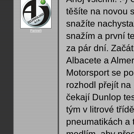
těšíte na novou 
snažíte nachystat
Partneři
snažím a první t
za pár dní. Začá
Albacete a Almer
Motorsport se po
rozhodl přejít na
čekají Dunlop te
tým v litrové tříd
pneumatikách a 
modlím, aby pře