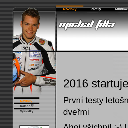
Novinky
Profily
Multime
2016 startuje
První testy letoš
Novinky
Kalendář
dveřmi
Výsledky
Ahoj všichni! :-) 