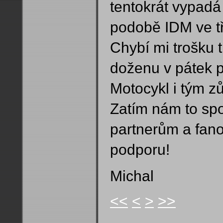
tentokrát vypadá
podobě IDM ve t
Chybí mi trošku t
doženu v pátek p
Motocykl i tým z
Zatím nám to spo
partnerům a fano
podporu!
Michal
<<
<
>
>>